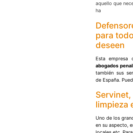
aquello que neces
ha
Defensor
para todo
deseen
Esta empresa o
abogados penal
también sus ser
de España. Pued
Servinet,
limpieza 
Uno de los gran
en su aspecto, en
locales etc. Para