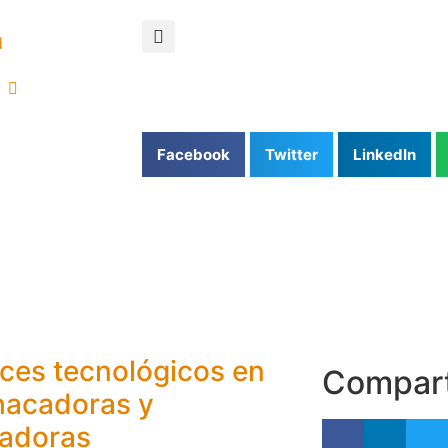
d
Facebook
Twitter
LinkedIn
ces tecnológicos en
Compar
acadoras y
radoras