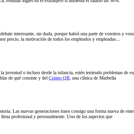
, estudiar inglés en el extranjero sí aumenta el salario un 50%.
n debate interesante, sin duda, porque habrá una parte de vosotros y vos
n buen precio, la motivación de todos los empleados y empleadas…
la juventud o incluso desde la infancia, estén teniendo problemas de es
ablar de qué consiste y del
Centro QB
, una clínica de Marbella
istoria. Las nuevas generaciones traen consigo una forma nueva de ente
es llena profesional y personalmente. Uno de los aspectos que