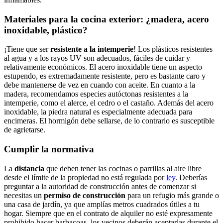
Materiales para la cocina exterior: ¿madera, acero
inoxidable, plástico?
¡Tiene que ser
resistente a la intemperie
! Los plásticos resistentes
al agua y a los rayos UV son adecuados, fáciles de cuidar y
relativamente económicos. El acero inoxidable tiene un aspecto
estupendo, es extremadamente resistente, pero es bastante caro y
debe mantenerse de vez en cuando con aceite. En cuanto a la
madera, recomendamos especies autóctonas resistentes a la
intemperie, como el alerce, el cedro o el castaño. Además del acero
inoxidable, la piedra natural es especialmente adecuada para
encimeras. El hormigón debe sellarse, de lo contrario es susceptible
de agrietarse.
Cumplir la normativa
La
distancia
que deben tener las cocinas o parrillas al aire libre
desde el límite de la propiedad no está regulada por
ley
. Deberías
preguntar a la autoridad de construcción antes de comenzar si
necesitas un
permiso de construcción
para un refugio más grande o
una casa de jardín, ya que amplías metros cuadrados útiles a tu
hogar. Siempre que en el contrato de alquiler no esté expresamente
prohibido hacer barbacoas, los vecinos deberán aceptarlas durante el