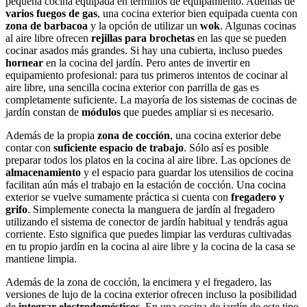
pequeña cocina equipada en términos de equipamiento. Además de
varios fuegos de gas
, una cocina exterior bien equipada cuenta con
zona de barbacoa
y la opción de utilizar un
wok
. Algunas cocinas
al aire libre ofrecen
rejillas para brochetas
en las que se pueden
cocinar asados más grandes. Si hay una cubierta, incluso puedes
hornear
en la cocina del jardín. Pero antes de invertir en
equipamiento profesional: para tus primeros intentos de cocinar al
aire libre, una sencilla cocina exterior con parrilla de gas es
completamente suficiente. La mayoría de los sistemas de cocinas de
jardín constan de
módulos
que puedes ampliar si es necesario.
Además de la propia
zona de cocción
, una cocina exterior debe
contar con
suficiente espacio de trabajo
. Sólo así es posible
preparar todos los platos en la cocina al aire libre. Las opciones de
almacenamiento
y el espacio para guardar los utensilios de cocina
facilitan aún más el trabajo en la estación de cocción. Una cocina
exterior se vuelve sumamente práctica si cuenta con
fregadero y
grifo
. Simplemente conecta la manguera de jardín al fregadero
utilizando el sistema de conector de jardín habitual y tendrás agua
corriente. Esto significa que puedes limpiar las verduras cultivadas
en tu propio jardín en la cocina al aire libre y la cocina de la casa se
mantiene limpia.
Además de la zona de cocción, la encimera y el fregadero, las
versiones de lujo de la cocina exterior ofrecen incluso la posibilidad
de
integrar electrodomésticos
. En una cocina de jardín de este tipo