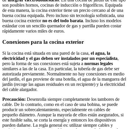
son posibles hornos, cocinas de inducción o frigoríficos. Equipada
de esta manera, la cocina exterior tiene un precio cercano al de una
buena cocina equipada. Pero incluso sin tecnología sofisticada, una
buena cocina exterior
no es del todo barata
. Incluso los modelos
estándar con un sencillo quemador de gas y parrilla pueden costar
rápidamente varios miles de euros.
Conexiones para la cocina exterior
Si la cocina está situada en una pared de la casa,
el agua, la
electricidad y el gas
deben
ser
instalados por un especialista
,
pero la forma de sus conexiones está sujeta a
normas legales
similares a las de la casa. En particular, la tubería de gas debe ser
autorizada previamente. Normalmente no hay conexiones en medio
del jardín, el gas proviene de una botella, el agua de la manguera del
jardín (recoge las aguas residuales en un recipiente) y la electricidad
del cable alargador.
Precaución:
Desenrolla siempre completamente los tambores de
cable. De lo contrario, como en el caso de una bobina, se puede
producir un sobrecalentamiento, especialmente en cables de
pequeño diámetro. Aunque la mayoría de ellos están asegurados, si
este fusible salta, se corta la energía y entonces los dispositivos
pueden dañarse. La regla general es: utilizar siempre cables y