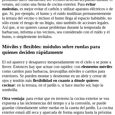
verano, así como una fiesta de cocina exterior. Para
evitar
molestias
, es mejor evitar el carbón y utilizar aparatos eléctricos o de
gas. Si, por ejemplo, el humo y el ruido inutilizan permanentemente
la terraza del vecino o incluso el humo llega al espacio habitable, no
sólo existe el riesgo de un litigio, sino también de acciones legales.
Así que, si no quieres causar problemas durante la temporada de
barbacoas, informa a tus vecinos, sea considerado con el ruido y el
humo, o simplemente invítalos.
Móviles y flexibles: módulos sobre ruedas para
quienes deciden rápidamente
El sol aparece y desaparece inesperadamente en el cielo o se pone a
llover. Entonces hay que actuar con rapidez: con
elementos móviles
como carritos para barbacoa, lavavajillas móviles o carritos para
exteriores. Se pueden montar y desmontar en un abrir y cerrar de
ojos y tendrás más
flexibilidad en cuanto a dónde quiere
s
cocinar
: en la terraza, en el jardín o, si hace mucho sol, bajo la
sombrilla.
Otra ventaja
: para evitar que en invierno la cocina exterior se vea
expuesta a las inclemencias del tiempo y a la corrosión, se puede
guardar cómodamente sobre ruedas en la caseta del jardín. La cocina
exterior estará allí seca y aparcada de forma segura hasta la próxima