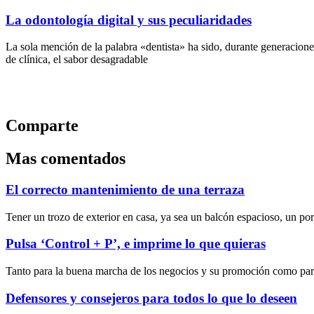
La odontología digital y sus peculiaridades
La sola mención de la palabra «dentista» ha sido, durante generaciones
de clínica, el sabor desagradable
Comparte
Mas comentados
El correcto mantenimiento de una terraza
Tener un trozo de exterior en casa, ya sea un balcón espacioso, un porc
Pulsa ‘Control + P’, e imprime lo que quieras
Tanto para la buena marcha de los negocios y su promoción como para
Defensores y consejeros para todos lo que lo deseen