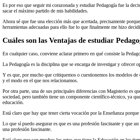
Es por eso que seguir mi corazonada y estudiar Pedagogía fue la decis
sacar el máximo partido de mis habilidades.
Ahora sé que fue una elección más que acertada, precisamente porque 
herramientas adecuadas para ello fue lo que finalmente me hizo decid
Cuáles son las Ventajas de estudiar Pedago
En cualquier caso, conviene aclarar primero en qué consiste la Pedago
La Pedagogía es la disciplina que se encarga de investigar y ofrecer 
Y es que, por mucho que critiquemos o cuestionemos los modelos de e
y el modo en el que nos relacionamos.
Por otra parte, una de sus principales diferencias con Magisterio es q
sociedad, pero también tiene un componente científico-técnico, ya que
educación.
Está claro que hay que tener cierta vocación por la Enseñanza porque n
Lo que sí puedo asegurar es que es una profesión fascinante y que un 
una profesión fascinante.
Está claro que son muchos los retos que tiene la Educación en los ti