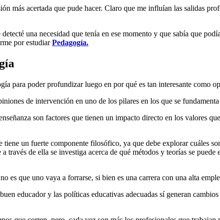
ión más acertada que pude hacer. Claro que me influían las salidas prof
detecté una necesidad que tenía en ese momento y que sabía que podía 
irme por estudiar
Pedagogía.
gía
gía para poder profundizar luego en por qué es tan interesante como op
opiniones de intervención en uno de los pilares en los que se fundament
nseñanza son factores que tienen un impacto directo en los valores qu
ue tiene un fuerte componente filosófico, ya que debe explorar cuáles so
 a través de ella se investiga acerca de qué métodos y teorías se puede 
o es que uno vaya a forrarse, si bien es una carrera con una alta emple
buen educador y las políticas educativas adecuadas sí generan cambios 
empos que corren, pero, cada vez son más los profesionales que trabaj