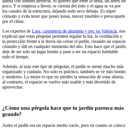
queda con sombra perfecta. Si quieres que entre la brisa, las abres un
poco. Y si empieza a llover, se cierran del todo y el agua se va por
los canales de la estructura, dejando todo seco debajo. Es súper
cómodo y evita tener que poner lonas, mover muebles o preocuparte
por el clima.
Los expertos de
Lara
,
carpinteria de aluminio y pvc en Valencia
, nos
explican que estas pérgolas permiten regular la luz, la ventilación y
la protección frente a la lluvia sin cerrar el jardín, creando un espacio
cómodo y útil en cualquier momento del año. Esto hace que el jardín
deje de ser solo un lugar bonito y pase a ser un espacio habitable
todo el tiempo.
Además, al usar este tipo de pérgolas, el jardín se siente mucho más
organizado y cuidado. No solo es práctico, también se ve más bonito
y moderno. Lo mejor es que no pierdes la sensación de estar afuera,
al contrario, el espacio se vuelve más usable y más divertido de
aprovechar.
¿Cómo una pérgola hace que tu jardín parezca más
grande?
Antes el jardín era un espacio medio vacío, pero en cuanto se coloca