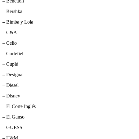
– Benetton
– Bershka
– Bimba y Lola
– C&A
– Celio
– Cortefiel
– Cuplé
– Desigual
– Diesel
– Disney
– El Corte Inglés
– El Ganso
– GUESS
– H&M