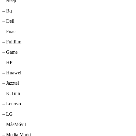
– Beep
– Bq
– Dell
– Fnac
– Fujifilm
– Game
– HP
– Huawei
– Jazztel
– K-Tuin
– Lenovo
– LG
– MásMóvil
– Media Markt