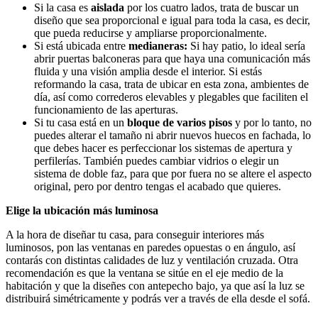
Si la casa es
aislada
por los cuatro lados, trata de buscar un
diseño que sea proporcional e igual para toda la casa, es decir,
que pueda reducirse y ampliarse proporcionalmente.
Si está ubicada entre
medianeras:
Si hay patio, lo ideal sería
abrir puertas balconeras para que haya una comunicación más
fluida y una visión amplia desde el interior. Si estás
reformando la casa, trata de ubicar en esta zona, ambientes de
día, así como correderos elevables y plegables que faciliten el
funcionamiento de las aperturas.
Si tu casa está en un
bloque de varios pisos
y por lo tanto, no
puedes alterar el tamaño ni abrir nuevos huecos en fachada, lo
que debes hacer es perfeccionar los sistemas de apertura y
perfilerías. También puedes cambiar vidrios o elegir un
sistema de doble faz, para que por fuera no se altere el aspecto
original, pero por dentro tengas el acabado que quieres.
Elige la ubicación más luminosa
A la hora de diseñar tu casa, para conseguir interiores más
luminosos, pon las ventanas en paredes opuestas o en ángulo, así
contarás con distintas calidades de luz y ventilación cruzada. Otra
recomendación es que la ventana se sitúe en el eje medio de la
habitación y que la diseñes con antepecho bajo, ya que así la luz se
distribuirá simétricamente y podrás ver a través de ella desde el sofá.