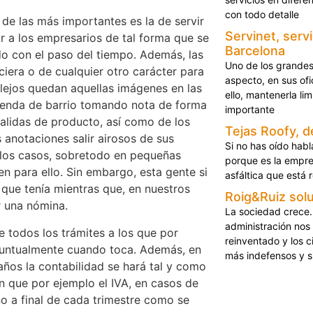
con todo detalle
 de las más importantes es la de servir
Servinet, serv
r a los empresarios de tal forma que se
Barcelona
do con el paso del tiempo. Además, las
Uno de los grandes
ciera o de cualquier otro carácter para
aspecto, en sus ofic
 lejos quedan aquellas imágenes en las
ello, mantenerla li
tienda de barrio tomando nota de forma
importante
salidas de producto, así como de los
Tejas Roofy, d
 anotaciones salir airosos de sus
Si no has oído hab
 los casos, sobretodo en pequeñas
porque es la empre
en para ello. Sin embargo, esta gente si
asfáltica que está 
 que tenía mientras que, en nuestros
Roig&Ruiz solu
r una nómina.
La sociedad crece.
administración nos
e todos los trámites a los que por
reinventado y los
puntualmente cuando toca. Además, en
más indefensos y s
años la contabilidad se hará tal y como
 que por ejemplo el IVA, en casos de
o a final de cada trimestre como se