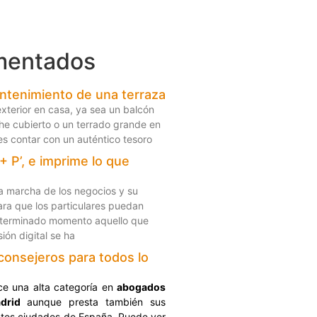
mentados
ntenimiento de una terraza
xterior en casa, ya sea un balcón
he cubierto o un terrado grande en
, es contar con un auténtico tesoro
+ P’, e imprime lo que
a marcha de los negocios y su
a que los particulares puedan
eterminado momento aquello que
ión digital se ha
consejeros para todos lo
ce una alta categoría en
abogados
drid
aunque presta también sus
entes ciudades de España. Puede ver