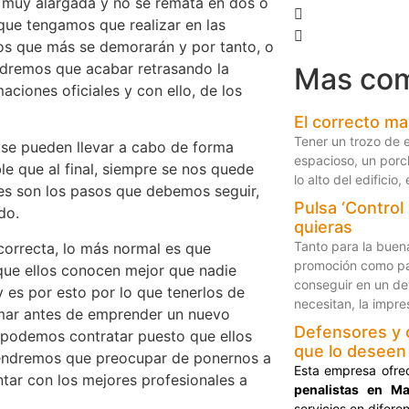
s muy alargada y no se remata en dos o
 que tengamos que realizar en las
los que más se demorarán y por tanto, o
endremos que acabar retrasando la
Mas co
aciones oficiales y con ello, de los
El correcto ma
Tener un trozo de e
s se pueden llevar a cabo de forma
espacioso, un porc
le que al final, siempre se nos quede
lo alto del edificio
es son los pasos que debemos seguir,
Pulsa ‘Control 
do.
quieras
Tanto para la buen
correcta, lo más normal es que
promoción como par
que ellos conocen mejor que nadie
conseguir en un d
 y es por esto por lo que tenerlos de
necesitan, la impres
mar antes de emprender un nuevo
Defensores y 
 podemos contratar puesto que ellos
que lo deseen
 tendremos que preocupar de ponernos a
Esta empresa ofre
ntar con los mejores profesionales a
penalistas en Ma
servicios en difer