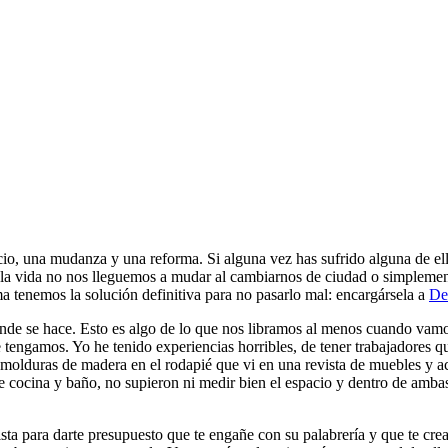
cio, una mudanza y una reforma. Si alguna vez has sufrido alguna de ella
 la vida no nos lleguemos a mudar al cambiarnos de ciudad o simplement
ima tenemos la solución definitiva para no pasarlo mal: encargársela a
De
de se hace. Esto es algo de lo que nos libramos al menos cuando vamos
 tengamos. Yo he tenido experiencias horribles, de tener trabajadores que 
s molduras de madera en el rodapié que vi en una revista de muebles y a
e cocina y baño, no supieron ni medir bien el espacio y dentro de ambas
ta para darte presupuesto que te engañe con su palabrería y que te creas